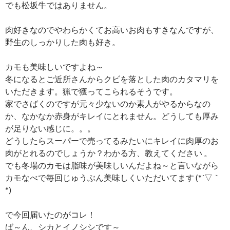
でも松坂牛ではありません。
肉好きなのでやわらかくてお高いお肉もすきなんですが、
野生のしっかりした肉も好き。
カモも美味しいですよね～
冬になるとご近所さんからクビを落とした肉のカタマリを
いただきます。猟で獲ってこられるそうです。
家でさばくのですが元々少ないのか素人がやるからなの
か、なかなか赤身がキレイにとれません。どうしても厚み
が足りない感じに。。。
どうしたらスーパーで売ってるみたいにキレイに肉厚のお
肉がとれるのでしょうか？わかる方、教えてください 。
でも冬場のカモは脂味が美味しいんだよね～と言いながら
カモなべで毎回じゅうぶん美味しくいただいてます (*´▽｀
*)
で今回届いたのがコレ！
ば～ん、シカとイノシシです～