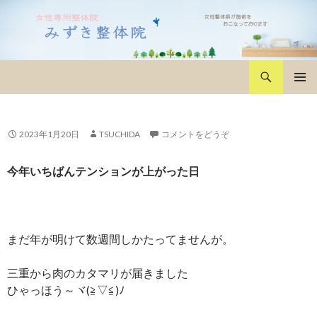
検
みずき整体院
索
コ
メインメ
ン
ニュー
テ
ン
2023年1月20日
TSUCHIDA
コメントをどうぞ
ツ
へ
今年いちばんテンションが上がった日
移
動
まだ年が明けて数週間しかたってませんが。
三重から肉のカタマリが届きました
ひゃっほう～ヾ(≧▽≦)ﾉ