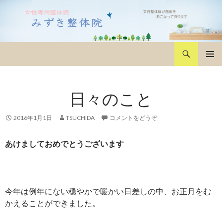
検
みずき整体院
索
コ
メインメ
ン
ニュー
テ
日々のこと
ン
ツ
へ
2016年1月1日
TSUCHIDA
コメントをどうぞ
移
動
あけましておめでとうございます
今年は例年にない穏やかで暖かい日差しの中、お正月をむ
かえることができました。